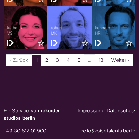
‹ Zurück
1
2
3
4
5
…
18
Weiter ›
Ein Service von
rekorder
Impressum
|
Datenschutz
studios berlin
+49 30 612 01 900
hello@voicetalents.berlin