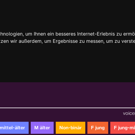
nologien, um Ihnen ein besseres Internet-Erlebnis zu ermö
utzen wir außerdem, um Ergebnisse zu messen, um zu ver
voice 
mittel-älter
M älter
Non-binär
F jung
F jung-mi