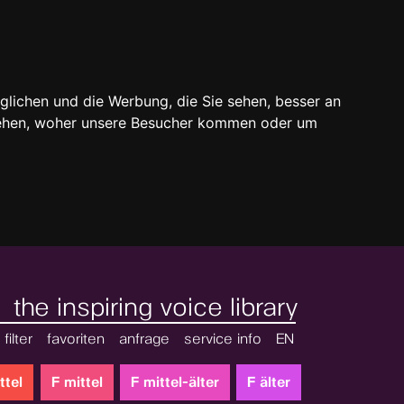
glichen und die Werbung, die Sie sehen, besser an
stehen, woher unsere Besucher kommen oder um
the inspiring voice library
filter
favoriten
anfrage
service info
EN
ttel
F mittel
F mittel-älter
F älter