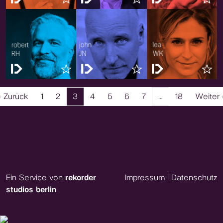
‹ Zurück
1
2
3
4
5
6
7
…
18
Weiter 
Ein Service von
rekorder
Impressum
|
Datenschutz
studios berlin