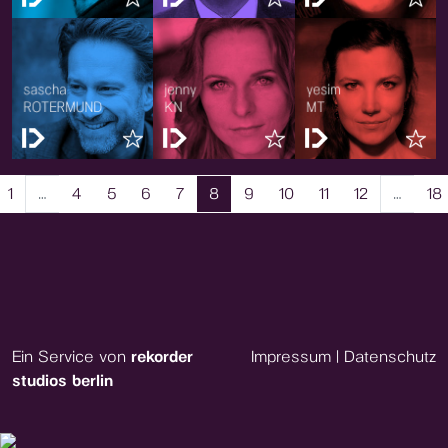
1
…
4
5
6
7
8
9
10
11
12
…
18
Ein Service von
rekorder
Impressum
|
Datenschutz
studios berlin