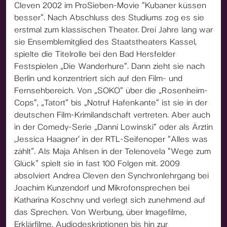
Cleven 2002 im ProSieben-Movie “Kubaner küssen
besser”. Nach Abschluss des Studiums zog es sie
erstmal zum klassischen Theater. Drei Jahre lang war
sie Ensemblemitglied des Staatstheaters Kassel,
spielte die Titelrolle bei den Bad Hersfelder
Festspielen „Die Wanderhure“. Dann zieht sie nach
Berlin und konzentriert sich auf den Film- und
Fernsehbereich. Von „SOKO“ über die „Rosenheim-
Cops“, „Tatort“ bis „Notruf Hafenkante“ ist sie in der
deutschen Film-Krimilandschaft vertreten. Aber auch
in der Comedy-Serie „Danni Lowinski“ oder als Ärztin
‚Jessica Haagner‘ in der RTL-Seifenoper “Alles was
zählt”. Als Maja Ahlsen in der Telenovela “Wege zum
Glück” spielt sie in fast 100 Folgen mit. 2009
absolviert Andrea Cleven den Synchronlehrgang bei
Joachim Kunzendorf und Mikrofonsprechen bei
Katharina Koschny und verlegt sich zunehmend auf
das Sprechen. Von Werbung, über Imagefilme,
Erklärfilme, Audiodeskriptionen bis hin zur