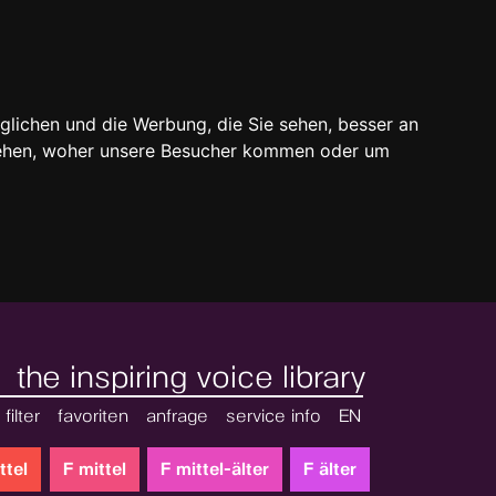
glichen und die Werbung, die Sie sehen, besser an
stehen, woher unsere Besucher kommen oder um
the inspiring voice library
filter
favoriten
anfrage
service info
EN
ttel
F mittel
F mittel-älter
F älter