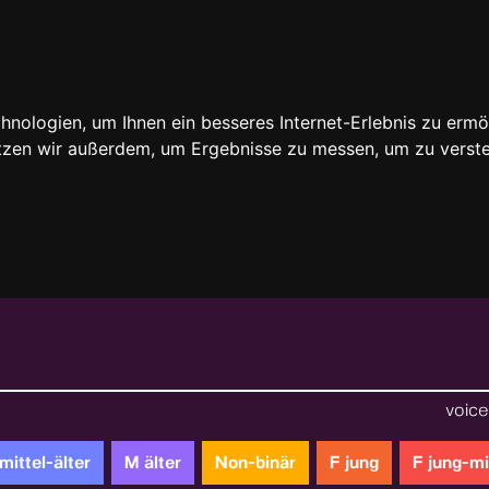
nologien, um Ihnen ein besseres Internet-Erlebnis zu ermö
utzen wir außerdem, um Ergebnisse zu messen, um zu ver
voice 
mittel-älter
M älter
Non-binär
F jung
F jung-mi