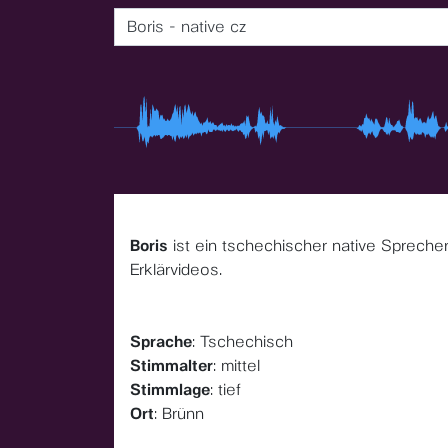
Boris - native cz
Boris
ist ein tschechischer native Sprecher
Erklärvideos.
Sprache
: Tschechisch
Stimmalter
: mittel
Stimmlage
: tief
Ort
: Brünn