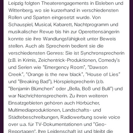
Leipzig folgten Theaterengagements in Eisleben und
Wittenberg, wo sie kurzerhand in verschiedensten
Rollen und Sparten eingesetzt wurde. Von
Schauspiel, Musical, Kabarett, Nachtprogramm und
musikalischer Revue bis hin zur Operettensängerin
konnte sie ihre Wandlungsfähigkeit unter Beweis
stellen. Auch als Sprecherin bedient sie die
verschiedensten Genres: Sie ist Synchronsprecherin
(z.B. in Krimis, Zeichentrick-Produktionen, Comedy’s
und Serien wie “Emergency Room”, “Dawson
Creek”, “Orange is the new black”, “House of Lies”
und “Breaking Bad”), Hörspielsprecherin (z.b.
“Benjamin Blümchen“ oder „Bella, Boß und Bulli“) und
war Nachrichtensprecherin. Zu ihren weiteren
Einsatzgebieten gehören auch Hörbücher,
Multimediaproduktionen, Landschafts- und
Städtebeschreibungen, Radiowerbung sowie voice
over u.a. für TV-Dokumentationen und “Geo-
Reportagen". Ihre Leidenschaft ist und bleibt die