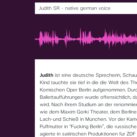
Judith SR - native german voice
Judith
ist eine deutsche Sprecherin, Schausp
Kind tauchte sie tief in die die Welt des T
Komischen Oper Berlin aufgenommen. Durch
Ballettaufführungen wurde offensichtlich, 
wird. Nach ihrem Studium an der renommie
wie dem Maxim Gorki Theater, dem Berline
Lach-und Schieß in München. Vor der Kamera
Puffmutter in "Fucking Berlin”, die russische
agierte in satirischen Produktionen für ZDF