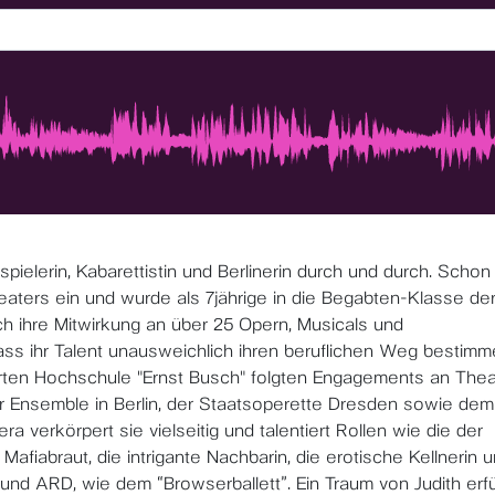
ielerin, Kabarettistin und Berlinerin durch und durch. Schon 
heaters ein und wurde als 7jährige in die Begabten-Klasse de
 ihre Mitwirkung an über 25 Opern, Musicals und
dass ihr Talent unausweichlich ihren beruflichen Weg bestim
rten Hochschule "Ernst Busch" folgten Engagements an Thea
r Ensemble in Berlin, der Staatsoperette Dresden sowie dem
 verkörpert sie vielseitig und talentiert Rollen wie die der
 Mafiabraut, die intrigante Nachbarin, die erotische Kellnerin 
 und ARD, wie dem “Browserballett”. Ein Traum von Judith erfü