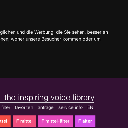
glichen und die Werbung, die Sie sehen, besser an
stehen, woher unsere Besucher kommen oder um
the inspiring voice library
filter
favoriten
anfrage
service info
EN
ttel
F mittel
F mittel-älter
F älter