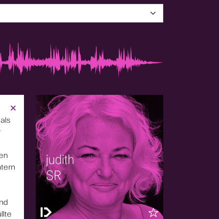
als
r
men
tern
und
llte