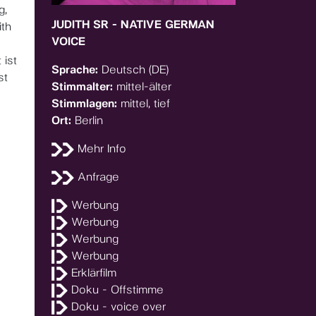
g,
JUDITH SR - NATIVE GERMAN
ith
VOICE
 ist
Sprache:
Deutsch (DE)
st
Stimmalter:
mittel-älter
Stimmlagen:
mittel, tief
Ort:
Berlin
Mehr Info
Anfrage
Werbung
Werbung
Werbung
Werbung
Erklärfilm
Doku - Offstimme
Doku - voice over