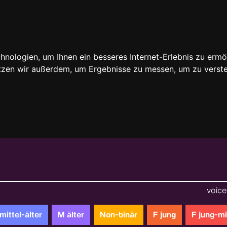
nologien, um Ihnen ein besseres Internet-Erlebnis zu ermö
utzen wir außerdem, um Ergebnisse zu messen, um zu ver
voice 
mittel-älter
M älter
Non-binär
F jung
F jung-mi