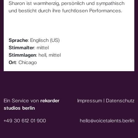
Sharon ist warmherzig, persönlich und sympathisch
und besticht durch ihre furchtlosen Performances.
Sprache
: Englisch (US)
Stimmalter
: mittel
Stimmlagen
: hell, mittel
Ort
: Chicago
Ein Service von
rekorder
Impressum
|
Datenschutz
studios berlin
+49 30 612 01 900
hello@voicetalents.berlin